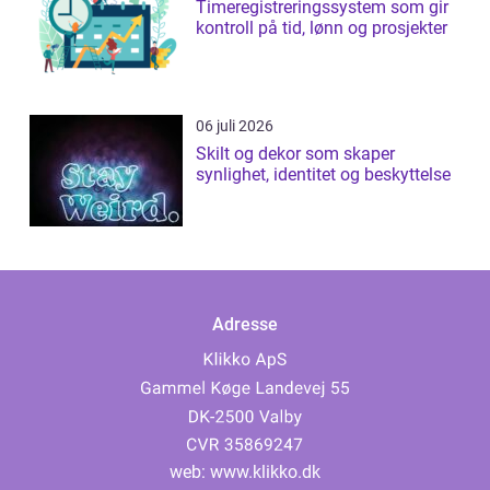
Timeregistreringssystem som gir
kontroll på tid, lønn og prosjekter
06 juli 2026
Skilt og dekor som skaper
synlighet, identitet og beskyttelse
Adresse
web:
www.klikko.dk