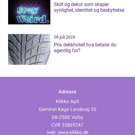
Skilt og dekor som skaper
synlighet, identitet og beskyttelse
06 juli 2026
Pris dekkhotell hva betaler du
egentlig for?
Adresse
web:
www.klikko.dk