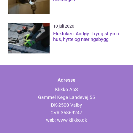
10 juli 2026
Elektriker i Andøy: Trygg strøm i
hus, hytte og næringsbygg
Adresse
web:
www.klikko.dk