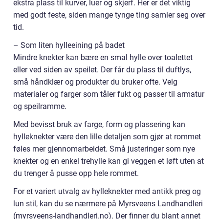
ekstra plass til kurver, luer og skjerf. Her er det viktig
med godt feste, siden mange tynge ting samler seg over
tid.
– Som liten hylleeining på badet
Mindre knekter kan bære en smal hylle over toalettet
eller ved siden av speilet. Der får du plass til duftlys,
små håndklær og produkter du bruker ofte. Velg
materialer og farger som tåler fukt og passer til armatur
og speilramme.
Med bevisst bruk av farge, form og plassering kan
hylleknekter være den lille detaljen som gjør at rommet
føles mer gjennomarbeidet. Små justeringer som nye
knekter og en enkel trehylle kan gi veggen et løft uten at
du trenger å pusse opp hele rommet.
For et variert utvalg av hylleknekter med antikk preg og
lun stil, kan du se nærmere på Myrsveens Landhandleri
(myrsveens-landhandleri.no). Der finner du blant annet