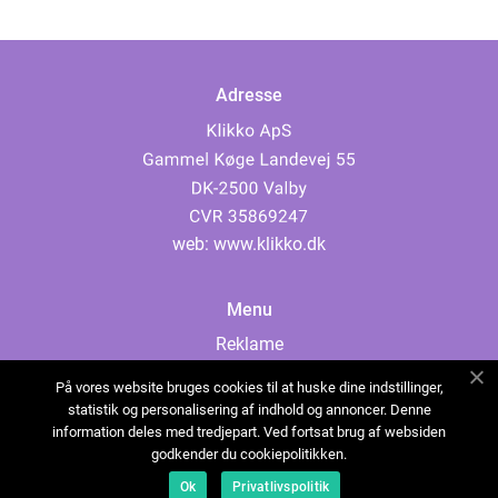
Adresse
web:
www.klikko.dk
Menu
Reklame
Om oss
På vores website bruges cookies til at huske dine indstillinger,
Cookies
statistik og personalisering af indhold og annoncer. Denne
information deles med tredjepart. Ved fortsat brug af websiden
Kontakt Oss
godkender du cookiepolitikken.
Sitemap
Ok
Privatlivspolitik