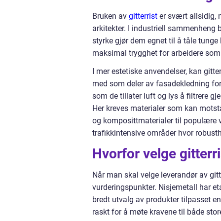
Bruken av
gitterrist
er svært allsidig, 
arkitekter. I industriell sammenheng 
styrke gjør dem egnet til å tåle tunge
maksimal trygghet for arbeidere som
I mer estetiske anvendelser, kan gitter
med som deler av fasadekledning for 
som de tillater luft og lys å filtrere 
Her kreves materialer som kan motstå
og komposittmaterialer til populære val
trafikkintensive områder hvor robusthet
Hvorfor velge gitterr
Når man skal velge leverandør av gitterr
vurderingspunkter. Nisjemetall har et
bredt utvalg av produkter tilpasset en
raskt for å møte kravene til både sto