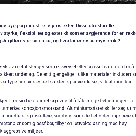
nge bygg og industrielle prosjekter. Disse strukturelle
tyrke, fleksibilitet og estetikk som er avgjørende for en rekk
r gitterrister så unike, og hvorfor er de så mye brukt?
ttverk av metallstenger som er sveiset eller presset sammen for å
isikkert underlag. De er tilgjengelige i ulike materialer, inkludert st
er type har sine egne fordeler og anvendelser, slik at man kan
 kjent for sin holdbarhet og evne til å tåle tunge belastninger. De
 utmerket korrosjonsmotstand. Aluminiumsrister skiller seg ut 
e å håndtere og installere, samtidig som de beholder imponeren
aterialer som glassfiber, tilbyr en lettvektsløsning med høy
k aggressive miljøer.