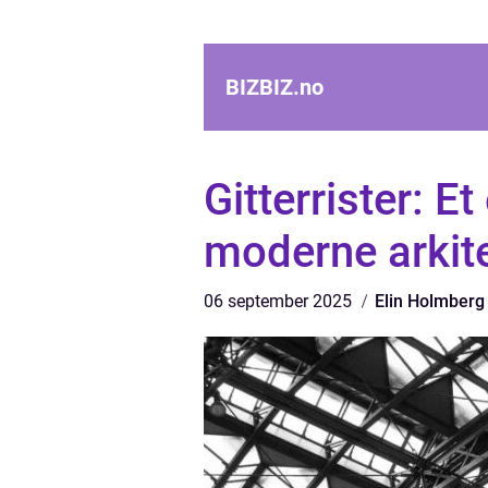
BIZBIZ.
no
Gitterrister: E
moderne arkite
06 september 2025
Elin Holmberg