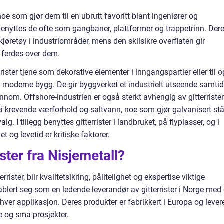
noe som gjør dem til en ubrutt favoritt blant ingeniører og
benyttes de ofte som gangbaner, plattformer og trappetrinn. Der
 kjøretøy i industriområder, mens den sklisikre overflaten gir
 ferdes over dem.
rister tjene som dekorative elementer i inngangspartier eller til o
moderne bygg. De gir byggverket et industrielt utseende samtid
gjennom. Offshore-industrien er også sterkt avhengig av gitterrister
 krevende værforhold og saltvann, noe som gjør galvanisert stå
g. I tillegg benyttes gitterrister i landbruket, på flyplasser, og i
 og levetid er kritiske faktorer.
ister fra Nisjemetall?
ister, blir kvalitetsikring, pålitelighet og ekspertise viktige
ablert seg som en ledende leverandør av gitterrister i Norge med 
hver applikasjon. Deres produkter er fabrikkert i Europa og lever
re og små prosjekter.