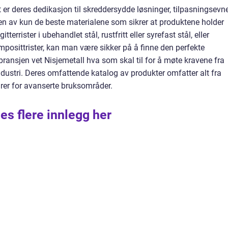
t er deres dedikasjon til skreddersydde løsninger, tilpasningsevn
ken av kun de beste materialene som sikrer at produktene holder
errister i ubehandlet stål, rustfritt eller syrefast stål, eller
posittrister, kan man være sikker på å finne den perfekte
ransjen vet Nisjemetall hva som skal til for å møte kravene fra
dustri. Deres omfattende katalog av produkter omfatter alt fra
turer for avanserte bruksområder.
es flere innlegg her