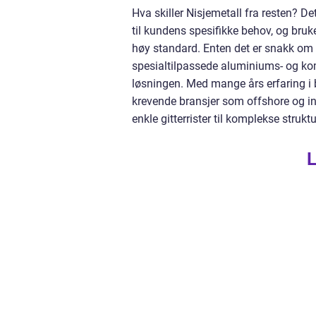
Hva skiller Nisjemetall fra resten? De
til kundens spesifikke behov, og bru
høy standard. Enten det er snakk om gitt
spesialtilpassede aluminiums- og kom
løsningen. Med mange års erfaring i b
krevende bransjer som offshore og in
enkle gitterrister til komplekse struk
L