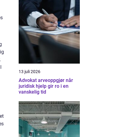
es
g
ig
.
l
13 juli 2026
Advokat arveoppgjør når
juridisk hjelp gir ro i en
vanskelig tid
et
es