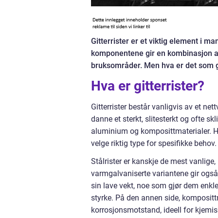
Gitterrister er et viktig element i ma
komponentene gir en kombinasjon av s
bruksområder. Men hva er det som gjø
Hva er gitterrister?
Gitterrister består vanligvis av et ne
danne et sterkt, slitesterkt og ofte skl
aluminium og komposittmaterialer. Hv
velge riktig type for spesifikke behov.
Stålrister er kanskje de mest vanlige,
varmgalvaniserte variantene gir også
sin lave vekt, noe som gjør dem enkl
styrke. På den annen side, komposittm
korrosjonsmotstand, ideell for kjemis