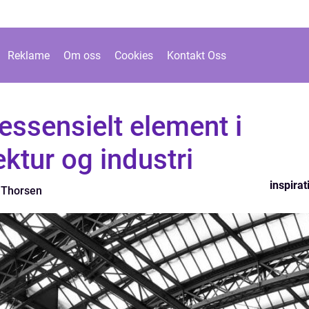
Reklame
Om oss
Cookies
Kontakt Oss
t essensielt element i
ktur og industri
inspirat
 Thorsen