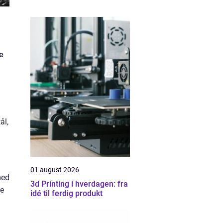
e
ål,
01 august 2026
med
3d Printing i hverdagen: fra
de
idé til ferdig produkt