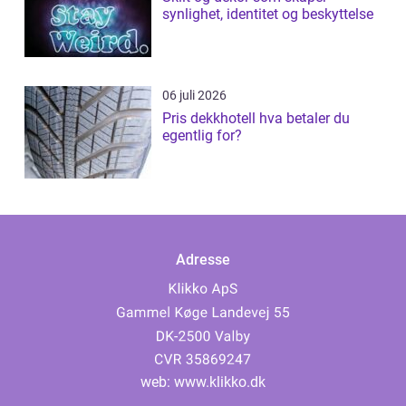
synlighet, identitet og beskyttelse
06 juli 2026
Pris dekkhotell hva betaler du
egentlig for?
Adresse
web:
www.klikko.dk