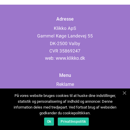
Adresse
web:
www.klikko.dk
Menu
Reklame
Om oss
På vores website bruges cookies til at huske dine indstillinger,
Cookies
statistik og personalisering af indhold og annoncer. Denne
information deles med tredjepart. Ved fortsat brug af websiden
Kontakt Oss
godkender du cookiepolitikken.
Sitemap
Ok
Privatlivspolitik