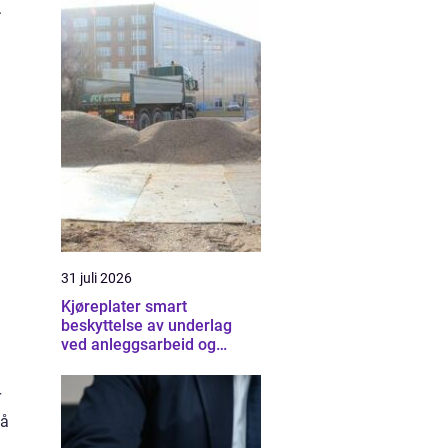
.
31 juli 2026
Kjøreplater smart
beskyttelse av underlag
ved anleggsarbeid og
arrangementer
r
på