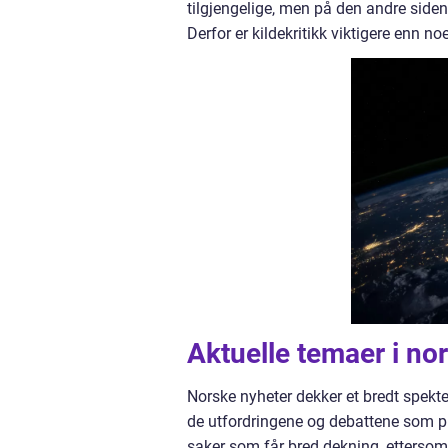
tilgjengelige, men på den andre side
Derfor er kildekritikk viktigere enn 
Aktuelle temaer i no
Norske nyheter dekker et bredt spekt
de utfordringene og debattene som p
saker som får bred dekning, ettersom