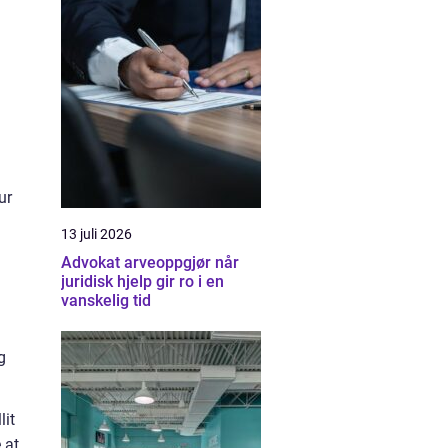
ur
13 juli 2026
Advokat arveoppgjør når
juridisk hjelp gir ro i en
vanskelig tid
g
lit
 at