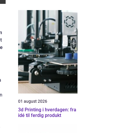
m
t
de
a
en
01 august 2026
3d Printing i hverdagen: fra
idé til ferdig produkt