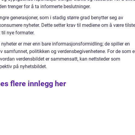
n trenger for å ta informerte beslutninger.
yngre generasjoner, som i stadig større grad benytter seg av
å konsumere nyheter. Dette setter krav til mediene om å være tilst
 til nye formater.
 nyheter er mer enn bare informasjonsformidling; de spiller en
e av samfunnet, politikken og verdensbegivenhetene. For de som e
v hvordan verdensbildet er sammensatt, kan nettsteder som
spektiv på nyhetsbildet.
es flere innlegg her