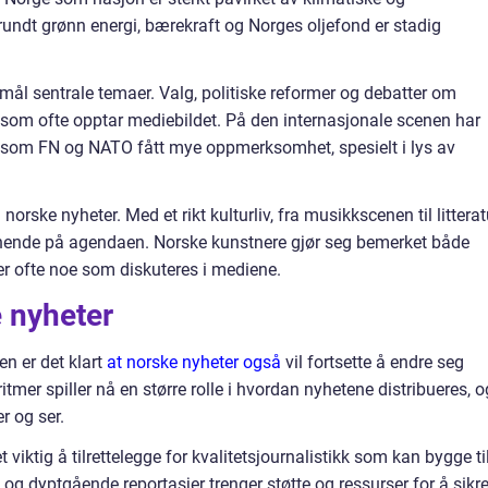
rundt grønn energi, bærekraft og Norges oljefond er stadig
smål sentrale temaer. Valg, politiske reformer og debatter om
 som ofte opptar mediebildet. På den internasjonale scenen har
r som FN og NATO fått mye oppmerksomhet, spesielt i lys av
orske nyheter. Med et rikt kulturliv, fra musikkscenen til litterat
pennende på agendaen. Norske kunstnere gjør seg bemerket både
 er ofte noe som diskuteres i mediene.
 nyheter
n er det klart
at norske nyheter også
vil fortsette å endre seg
itmer spiller nå en større rolle i hvordan nyhetene distribueres, o
r og ser.
 viktig å tilrettelegge for kvalitetsjournalistikk som kan bygge til
og dyptgående reportasjer trenger støtte og ressurser for å sikre