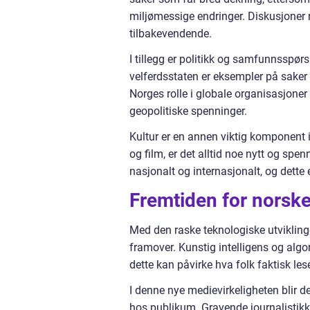
miljømessige endringer. Diskusjoner 
tilbakevendende.
I tillegg er politikk og samfunnsspør
velferdsstaten er eksempler på saker
Norges rolle i globale organisasjone
geopolitiske spenninger.
Kultur er en annen viktig komponent i n
og film, er det alltid noe nytt og s
nasjonalt og internasjonalt, og dette
Fremtiden for norske
Med den raske teknologiske utviklinge
framover. Kunstig intelligens og algor
dette kan påvirke hva folk faktisk lese
I denne nye medievirkeligheten blir det
hos publikum. Gravende journalistikk 