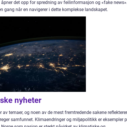
n åpner det opp for spredning av feilinformasjon og «fake news»
noen gang når en navigerer i dette komplekse landskapet.
rske nyheter
er av temaer, og noen av de mest fremtredende sakene reflektere
reger samfunnet. Klimaendringer og miljøpolitikk er eksempler 
 Norge som nasjon er sterkt påvirket av klimatiske og