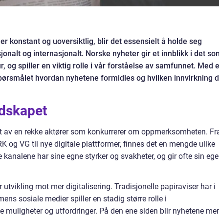
r konstant og uoversiktlig, blir det essensielt å holde seg
onalt og internasjonalt. Norske nyheter gir et innblikk i det so
ltur, og spiller en viktig rolle i vår forståelse av samfunnet. Med e
pørsmålet hvordan nyhetene formidles og hvilken innvirkning 
dskapet
t av en rekke aktører som konkurrerer om oppmerksomheten. Fr
 og VG til nye digitale plattformer, finnes det en mengde ulike
 kanalene har sine egne styrker og svakheter, og gir ofte sin eg
 utvikling mot mer digitalisering. Tradisjonelle papiraviser har i
 mens sosiale medier spiller en stadig større rolle i
e muligheter og utfordringer. På den ene siden blir nyhetene mer