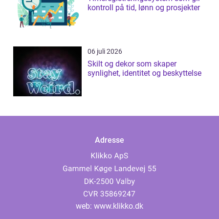
kontroll på tid, lønn og prosjekter
06 juli 2026
Skilt og dekor som skaper
synlighet, identitet og beskyttelse
Adresse
web:
www.klikko.dk