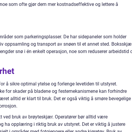
, noe som ofte gjør dem mer kostnadseffektive og lettere å
områder som parkeringsplasser. De har sidepaneler som holder
iv oppsamling og transport av snøen til et annet sted. Boksskjæ
mengder snø i én enkelt operasjon, noe som reduserer arbeidstid 
rhet
or å sikre optimal ytelse og forlenge levetiden til utstyret.
kke for skader på bladene og festemekanismene kan forhindre
ret alltid er klart til bruk. Det er også viktig å smøre bevegelige
orrosjon.
kt ved bruk av brøyteskjær. Operatører bør alltid være
 opplæring i riktig bruk av utstyret. Det er viktig å justere
sielt i områder med fotgjengere eller andre kjøretøy. Bruk av