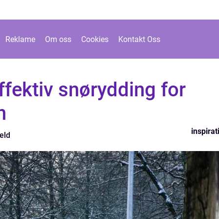
Reklame
Om oss
Cookies
Kontakt Oss
ffektiv snørydding for
n
inspirat
eld