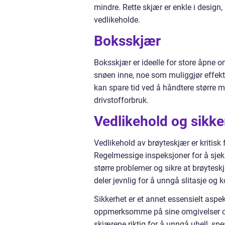
mindre. Rette skjær er enkle i design
vedlikeholde.
Boksskjær
Boksskjær er ideelle for store åpne 
snøen inne, noe som muliggjør effekt
kan spare tid ved å håndtere større 
drivstofforbruk.
Vedlikehold og sikke
Vedlikehold av brøyteskjær er kritisk f
Regelmessige inspeksjoner for å sje
større problemer og sikre at brøyteskjæ
deler jevnlig for å unngå slitasje og k
Sikkerhet er et annet essensielt aspe
oppmerksomme på sine omgivelser og ha
skjærene riktig for å unngå uhell, spe