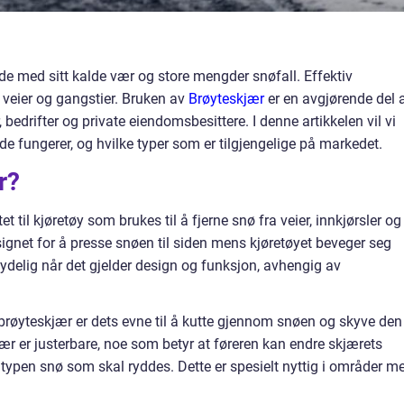
de med sitt kalde vær og store mengder snøfall. Effektiv
e veier og gangstier. Bruken av
Brøyteskjær
er en avgjørende del 
edrifter og private eiendomsbesittere. I denne artikkelen vil vi
de fungerer, og hvilke typer som er tilgjengelige på markedet.
r?
et til kjøretøy som brukes til å fjerne snø fra veier, innkjørsler og
ignet for å presse snøen til siden mens kjøretøyet beveger seg
ydelig når det gjelder design og funksjon, avhengig av
brøyteskjær er dets evne til å kutte gjennom snøen og skyve den
ær er justerbare, noe som betyr at føreren kan endre skjærets
 typen snø som skal ryddes. Dette er spesielt nyttig i områder m