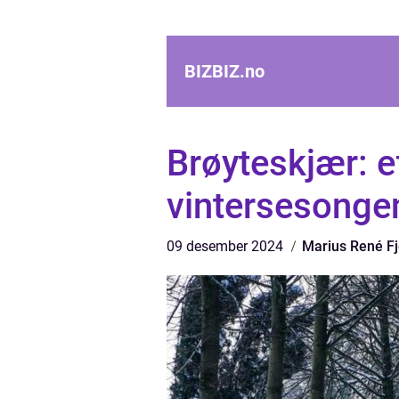
BIZBIZ.
no
Brøyteskjær: e
vintersesonge
09 desember 2024
Marius René Fj