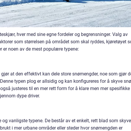
øyteskjær, hver med sine egne fordeler og begrensninger. Valg av
faktorer som størrelsen på området som skal ryddes, kjøretøyet 
er er noen av de mest populære typene:
gjør at den effektivt kan dele store snømengder, noe som gjør 
 Denne typen plog er allsidig og kan konfigureres for å skyve sn
 også justeres til en mer rett form for å klare men mer spesifikke
jennom dype driver.
og vanligste typene. De består av et enkelt, rett blad som skyve
e brukt i mer urbane områder eller steder hvor snømengden er