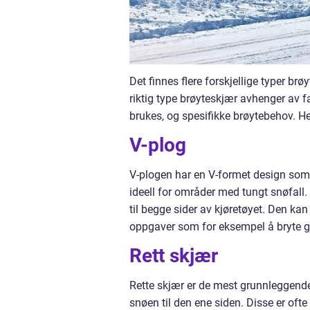
Det finnes flere forskjellige typer br
riktig type brøyteskjær avhenger av 
brukes, og spesifikke brøytebehov. H
V-plog
V-plogen har en V-formet design som 
ideell for områder med tungt snøfall.
til begge sider av kjøretøyet. Den kan
oppgaver som for eksempel å bryte g
Rett skjær
Rette skjær er de mest grunnleggende 
snøen til den ene siden. Disse er oft