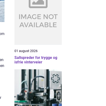
som
01 august 2026
Saltspreder for trygge og
den
isfrie vinterveier
øen
r