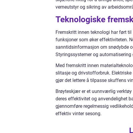
verneutstyr og sikring av arbeidsområ
Teknologiske fremskr
Fremskritt innen teknologi har ført ti
funksjoner som øker effektiviteten. 
sanntidsinformasjon om snødybde og 
Styringssystemer og automatisering g
Med fremskritt innen materialteknolog
slitasje og drivstofforbruk. Elektri
gjør det lettere å tilpasse skuffens vi
Brøyteskjær er et uunnværlig verktøy 
deres effektivitet og anvendelighet ba
gjennomføre regelmessig vedlikehold
effektiv vinter sesong.
L