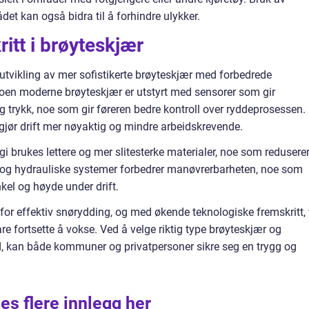
det kan også bidra til å forhindre ulykker.
itt i brøyteskjær
l utvikling av mer sofistikerte brøyteskjær med forbedrede
Noen moderne brøyteskjær er utstyrt med sensorer som gir
trykk, noe som gir føreren bedre kontroll over ryddeprosessen.
jør drift mer nøyaktig og mindre arbeidskrevende.
i brukes lettere og mer slitesterke materialer, noe som redusere
ske og hydrauliske systemer forbedrer manøvrerbarheten, noe som
nkel og høyde under drift.
for effektiv snørydding, og med økende teknologiske fremskritt, 
re fortsette å vokse. Ved å velge riktig type brøyteskjær og
, kan både kommuner og privatpersoner sikre seg en trygg og
es flere innlegg her