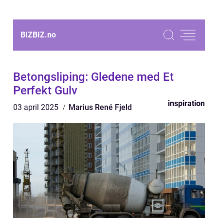
BIZBIZ.
no
Betongsliping: Gledene med Et
Perfekt Gulv
inspiration
03 april 2025
Marius René Fjeld