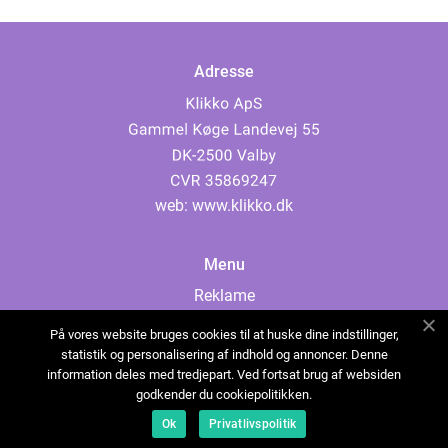
Adresse
web:
www.klikko.dk
Menu
Reklame
Om oss
På vores website bruges cookies til at huske dine indstillinger,
Cookies
statistik og personalisering af indhold og annoncer. Denne
information deles med tredjepart. Ved fortsat brug af websiden
Kontakt Oss
godkender du cookiepolitikken.
Sitemap
Ok
Privatlivspolitik