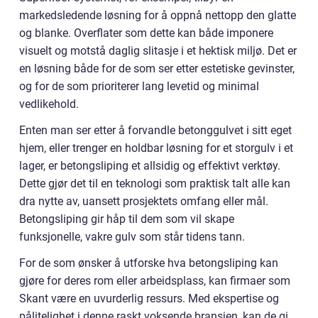
markedsledende løsning for å oppnå nettopp den glatte
og blanke. Overflater som dette kan både imponere
visuelt og motstå daglig slitasje i et hektisk miljø. Det er
en løsning både for de som ser etter estetiske gevinster,
og for de som prioriterer lang levetid og minimal
vedlikehold.
Enten man ser etter å forvandle betonggulvet i sitt eget
hjem, eller trenger en holdbar løsning for et storgulv i et
lager, er betongsliping et allsidig og effektivt verktøy.
Dette gjør det til en teknologi som praktisk talt alle kan
dra nytte av, uansett prosjektets omfang eller mål.
Betongsliping gir håp til dem som vil skape
funksjonelle, vakre gulv som står tidens tann.
For de som ønsker å utforske hva betongsliping kan
gjøre for deres rom eller arbeidsplass, kan firmaer som
Skant være en uvurderlig ressurs. Med ekspertise og
pålitelighet i denne raskt voksende bransjen, kan de gi