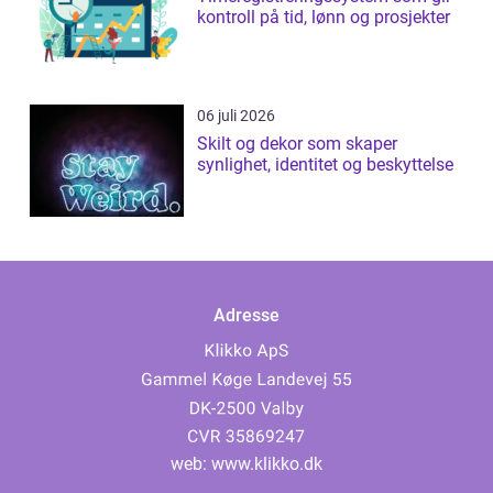
kontroll på tid, lønn og prosjekter
06 juli 2026
Skilt og dekor som skaper
synlighet, identitet og beskyttelse
Adresse
web:
www.klikko.dk